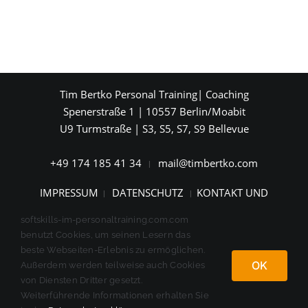
Tim Bertko Personal Training| Coaching
Spenerstraße 1 | 10557 Berlin/Moabit
U9 Turmstraße | S3, S5, S7, S9 Bellevue
+49 174 185 41 34
mail@timbertko.com
|
IMPRESSUM
DATENSCHUTZ
KONTAKT UND
|
|
ANFAHRT
softskills-im-personaltraining.com.com
benutzt Cookies, um seinen Lesern das
beste Webseiten-Erlebnis zu ermöglichen.
OK
Außerdem werden teilweise auch Cookies
von Diensten Dritter gesetzt.
Weiterführende Informationen erhalten Sie
Facebook
Instagram
YouTube